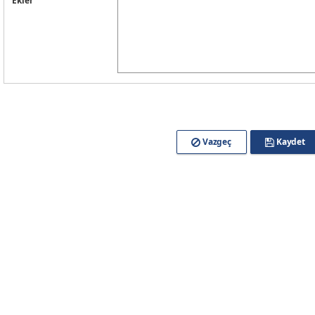
Ekler
Vazgeç
Kaydet